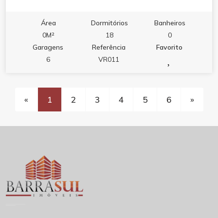
Área
Dormitórios
Banheiros
0M²
18
0
Garagens
Referência
Favorito
6
VR011
«
1
2
3
4
5
6
»