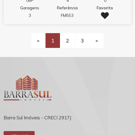
0M²
4
0
Garagens
Referência
Favorito
3
FM553
«
1
2
3
»
Barra Sul Imóveis - CRECI 2917J