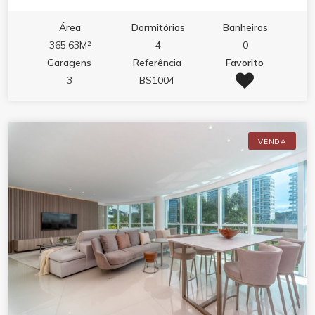
01 diferenciado - R$ 8.490.000,08 *Entrada R$
4.700.000,00 - 36X R$ 105.277,78 // APTO 1602
Área
Dormitórios
Banheiros
Torre 01 decorado - R$ 8.690.000,24 *Entrada R$
365,63M²
4
0
4.700.000,00 - 36X R$ 110.833,34 // APTO 902
Garagens
Referência
Favorito
Torre 02 diferenciado - R$ 8.290.00,28 *Entrada R$
3
BS1004
4.700.000,00 - 36X R$ 99.722,23
VENDA